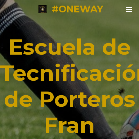
#ONEWAY
Ir
al
contenido
principal
Escuela de
Tecnificaci
de Porteros
Fran