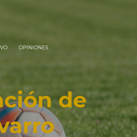
IVO
OPINIONES
ación de
varro