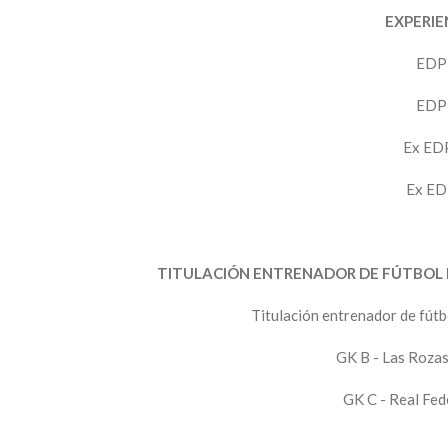
EXPERIE
EDP 
EDP 
Ex EDP
Ex ED
TITULACIÓN ENTRENADOR DE FÚTBOL E
Titulación entrenador de fútb
GK B - Las Rozas
GK C - Real Fed