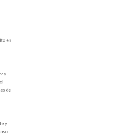
lto en
ez y
el
mes de
te y
anso